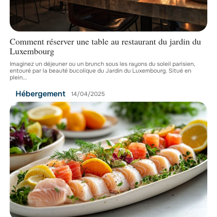
Comment réserver une table au restaurant du jardin du
Luxembourg
Imaginez un déjeuner ou un brunch sous les rayons du soleil parisien,
entouré par la beauté bucolique du Jardin du Luxembourg. Situé en
plein
…
Hébergement
14/04/2025