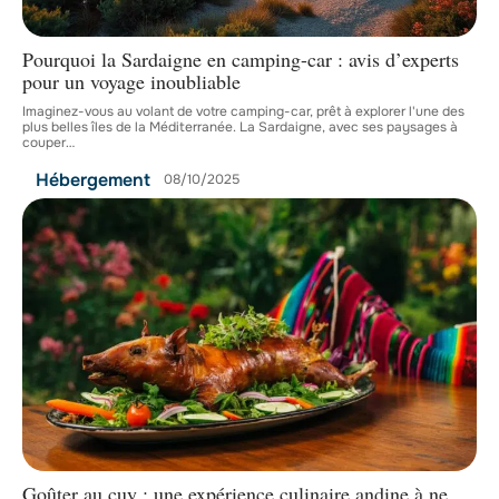
Pourquoi la Sardaigne en camping-car : avis d’experts
pour un voyage inoubliable
Imaginez-vous au volant de votre camping-car, prêt à explorer l'une des
plus belles îles de la Méditerranée. La Sardaigne, avec ses paysages à
couper
…
Hébergement
08/10/2025
Goûter au cuy : une expérience culinaire andine à ne