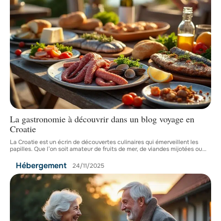
La gastronomie à découvrir dans un blog voyage en
Croatie
La Croatie est un écrin de découvertes culinaires qui émerveillent les
papilles. Que l’on soit amateur de fruits de mer, de viandes mijotées ou
…
Hébergement
24/11/2025