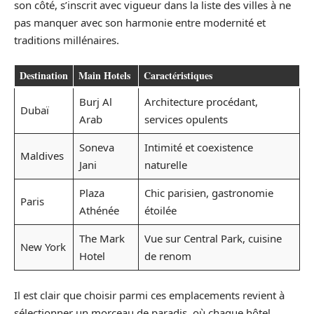
son côté, s’inscrit avec vigueur dans la liste des villes à ne
pas manquer avec son harmonie entre modernité et
traditions millénaires.
Destination
Main Hotels
Caractéristiques
Burj Al
Architecture procédant,
Dubaï
Arab
services opulents
Soneva
Intimité et coexistence
Maldives
Jani
naturelle
Plaza
Chic parisien, gastronomie
Paris
Athénée
étoilée
The Mark
Vue sur Central Park, cuisine
New York
Hotel
de renom
Il est clair que choisir parmi ces emplacements revient à
sélectionner un morceau de paradis, où chaque hôtel