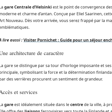
La
gare Centrale d’Helsinki
est le point de convergence de
moderne et charme d’antan. Conçue par Eliel Saarinen, cet
Art Nouveau. Dès votre arrivée, vous serez frappé par la ma
emblématiques.
A lire aussi :
Visiter Pornichet : Guide pour un séjour en
Une architecture de caractère
La gare se distingue par sa tour d’horloge imposante et ses 
principale, symbolisant la force et la détermination finlandaise
par des verrières procurent un sentiment de grandeur.
Accès et services
La
gare
est idéalement située dans le
centre
de la ville, à 
Elle offre des
liaisons
ferroviaires vers toute la Finlande et 