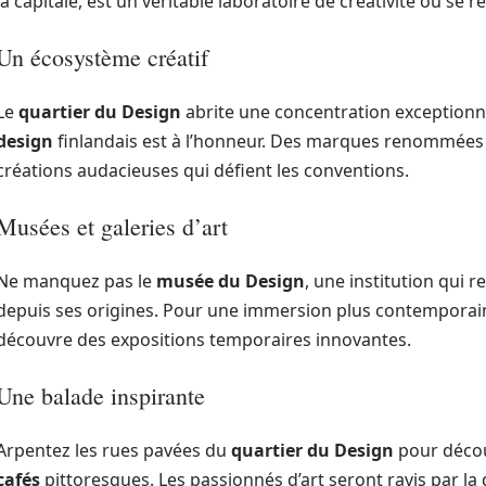
la capitale, est un véritable laboratoire de créativité où se 
Un écosystème créatif
Le
quartier du Design
abrite une concentration exceptionnel
design
finlandais est à l’honneur. Des marques renommées 
créations audacieuses qui défient les conventions.
Musées et galeries d’art
Ne manquez pas le
musée du Design
, une institution qui r
depuis ses origines. Pour une immersion plus contemporaine,
découvre des expositions temporaires innovantes.
Une balade inspirante
Arpentez les rues pavées du
quartier du Design
pour décou
cafés
pittoresques. Les passionnés d’art seront ravis par la