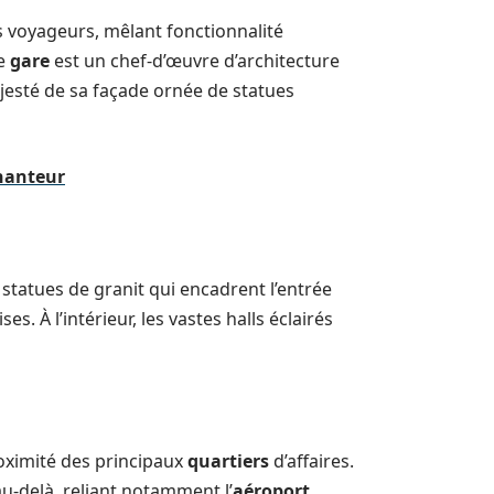
s voyageurs, mêlant fonctionnalité
te
gare
est un chef-d’œuvre d’architecture
jesté de sa façade ornée de statues
chanteur
statues de granit qui encadrent l’entrée
s. À l’intérieur, les vastes halls éclairés
proximité des principaux
quartiers
d’affaires.
au-delà, reliant notamment l’
aéroport