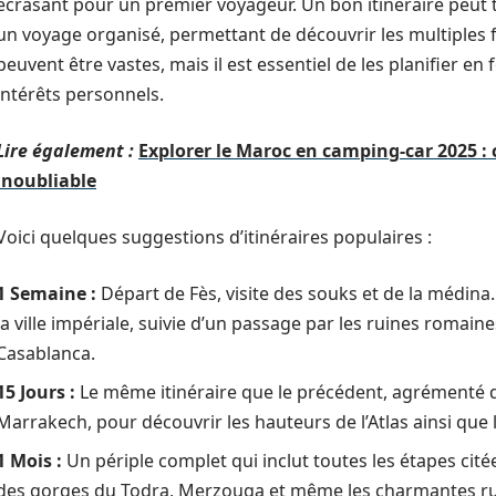
écrasant pour un premier voyageur. Un bon itinéraire peut
un voyage organisé, permettant de découvrir les multiples fa
peuvent être vastes, mais il est essentiel de les planifier e
intérêts personnels.
Lire également :
Explorer le Maroc en camping-car 2025 :
inoubliable
Voici quelques suggestions d’itinéraires populaires :
1 Semaine :
Départ de Fès, visite des souks et de la médina
la ville impériale, suivie d’un passage par les ruines romaine
Casablanca.
15 Jours :
Le même itinéraire que le précédent, agrémenté d’
Marrakech, pour découvrir les hauteurs de l’Atlas ainsi que l
1 Mois :
Un périple complet qui inclut toutes les étapes ci
des gorges du Todra, Merzouga et même les charmantes ru