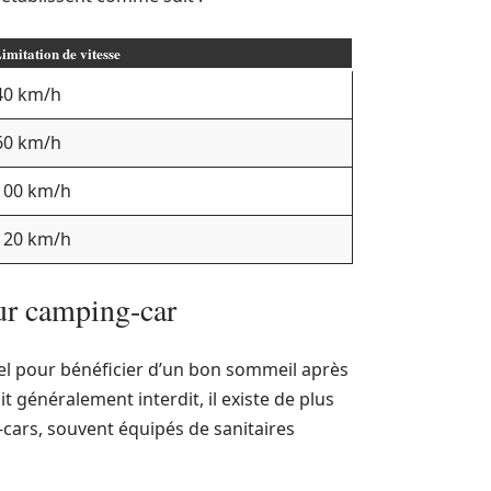
imitation de vitesse
40 km/h
60 km/h
100 km/h
120 km/h
ur camping-car
iel pour bénéficier d’un bon sommeil après
it généralement interdit, il existe de plus
-cars, souvent équipés de sanitaires