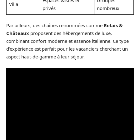
Espaces vastes et
Groupes
Villa
privés
nombreux
Par ailleurs, des chaînes renommées comme
Relais &
Châteaux
proposent des hébergements de luxe,
combinant confort moderne et essence italienne. Ce type
d’expérience est parfait pour les vacanciers cherchant un
aspect haut-de-gamme à leur séjour.