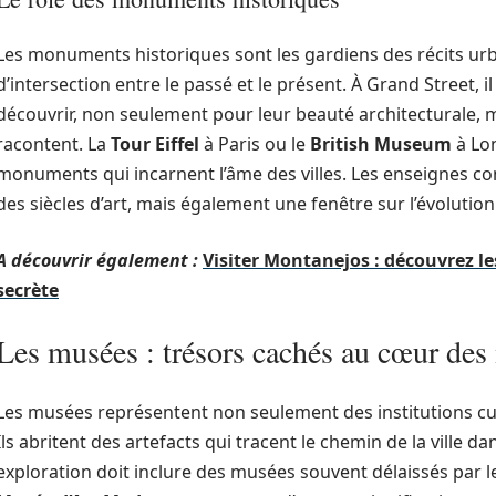
Les monuments historiques sont les gardiens des récits urba
d’intersection entre le passé et le présent. À Grand Street, i
découvrir, non seulement pour leur beauté architecturale, ma
racontent. La
Tour Eiffel
à Paris ou le
British Museum
à Lon
monuments qui incarnent l’âme des villes. Les enseignes 
des siècles d’art, mais également une fenêtre sur l’évolution
A découvrir également :
Visiter Montanejos : découvrez le
secrète
Les musées : trésors cachés au cœur des
Les musées représentent non seulement des institutions cult
Ils abritent des artefacts qui tracent le chemin de la ville d
exploration doit inclure des musées souvent délaissés par le