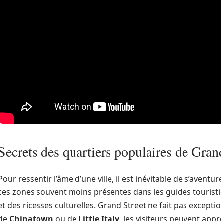
Secrets des quartiers populaires de Gran
Pour ressentir l’âme d’une ville, il est inévitable de s’aventu
ces zones souvent moins présentes dans les guides touristi
et des ricesses culturelles. Grand Street ne fait pas except
de
Chinatown
ou de
Little Italy
, les visiteurs peuvent appr