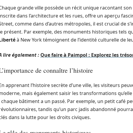
Chaque grande ville possède un récit unique racontant son ev
inscrite dans l’architecture et les rues, offre un aperçu fa
Street, comme dans d’autres métropoles, il est crucial de
le présent. Par exemple, des monuments historiques tels q
Liberté
à New York témoignent de l’identité culturelle de le
A lire également :
Que faire à Paimpol : Explorez les tréso
L’importance de connaître l’histoire
En apprenant l’histoire secrète d’une ville, les visiteurs p
moderne, mais également saisir les transformations qu’elle
; chaque bâtiment a un passé. Par exemple, un petit café peu
révolutionnaires, tandis qu’un parc jadis abandonné pourra
clés dans la lutte pour les droits civiques.
Le rôle des monuments historiques