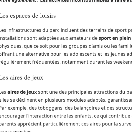
A lire également :
Les activités incontournables à faire a
Les espaces de loisirs
Les infrastructures du parc incluent des terrains de sport pou
installations sont adaptées aux amateurs de
sport en plein
physiques, que ce soit pour les groupes d’amis ou les famille
offrant une alternative pour les adolescents et les jeunes 
régulièrement fréquentées, notamment durant les weekends 
Les aires de jeux
Les
aires de jeux
sont une des principales attractions du pa
elles se déclinent en plusieurs modules adaptés, garantissant 
Par exemple, des toboggans, des balançoires et des structu
encourager l’interaction entre les enfants, ce qui contribue
parents apprécient particulièrement ces aires pour la survei
bancs proches.