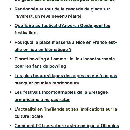
Randonnée autour de la cascade de glace sur
l’Everest, un rêve devenu réalité
Que faire au festival d’Anvers : Guide pour les
festivaliers
Pourquoi la place massena à Nice en France est-
elle un lieu emblématique ?
Planet bowling à Lomme : le lieu incontournable
pour les fans de bowling
Les plus beaux villages des alpes en été à ne pas
manquer pour les randonneurs
Les festivals incontournables de la Bretagne
armoricaine à ne pas rater
L’actualité en Thaïlande et ses implications sur la
culture locale
Comment l’Observatoire astronomique à Ollioules