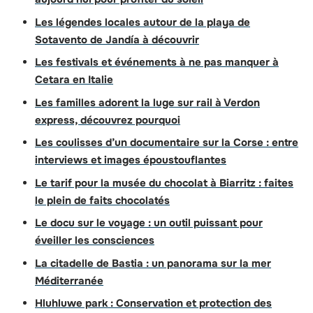
Les légendes locales autour de la playa de
Sotavento de Jandía à découvrir
Les festivals et événements à ne pas manquer à
Cetara en Italie
Les familles adorent la luge sur rail à Verdon
express, découvrez pourquoi
Les coulisses d’un documentaire sur la Corse : entre
interviews et images époustouflantes
Le tarif pour la musée du chocolat à Biarritz : faites
le plein de faits chocolatés
Le docu sur le voyage : un outil puissant pour
éveiller les consciences
La citadelle de Bastia : un panorama sur la mer
Méditerranée
Hluhluwe park : Conservation et protection des