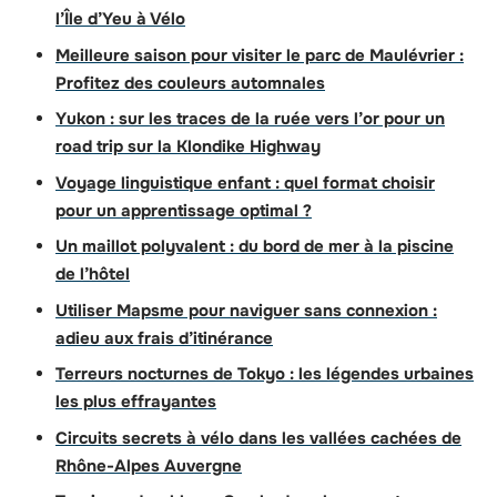
l’Île d’Yeu à Vélo
Meilleure saison pour visiter le parc de Maulévrier :
Profitez des couleurs automnales
Yukon : sur les traces de la ruée vers l’or pour un
road trip sur la Klondike Highway
Voyage linguistique enfant : quel format choisir
pour un apprentissage optimal ?
Un maillot polyvalent : du bord de mer à la piscine
de l’hôtel
Utiliser Mapsme pour naviguer sans connexion :
adieu aux frais d’itinérance
Terreurs nocturnes de Tokyo : les légendes urbaines
les plus effrayantes
Circuits secrets à vélo dans les vallées cachées de
Rhône-Alpes Auvergne