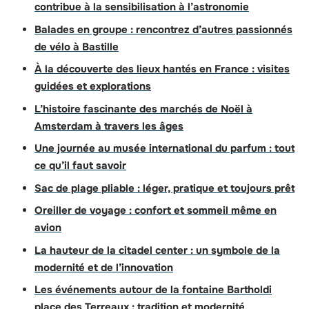
contribue à la sensibilisation à l’astronomie
Balades en groupe : rencontrez d’autres passionnés
de vélo à Bastille
À la découverte des lieux hantés en France : visites
guidées et explorations
L’histoire fascinante des marchés de Noël à
Amsterdam à travers les âges
Une journée au musée international du parfum : tout
ce qu’il faut savoir
Sac de plage pliable : léger, pratique et toujours prêt
Oreiller de voyage : confort et sommeil même en
avion
La hauteur de la citadel center : un symbole de la
modernité et de l’innovation
Les événements autour de la fontaine Bartholdi
place des Terreaux : tradition et modernité