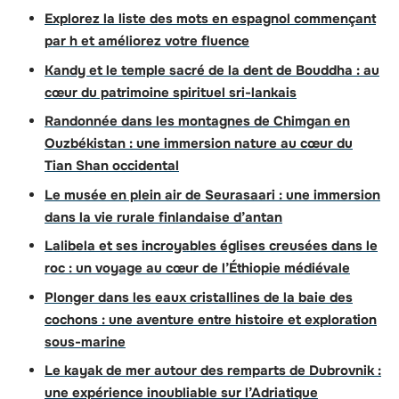
Explorez la liste des mots en espagnol commençant
par h et améliorez votre fluence
Kandy et le temple sacré de la dent de Bouddha : au
cœur du patrimoine spirituel sri-lankais
Randonnée dans les montagnes de Chimgan en
Ouzbékistan : une immersion nature au cœur du
Tian Shan occidental
Le musée en plein air de Seurasaari : une immersion
dans la vie rurale finlandaise d’antan
Lalibela et ses incroyables églises creusées dans le
roc : un voyage au cœur de l’Éthiopie médiévale
Plonger dans les eaux cristallines de la baie des
cochons : une aventure entre histoire et exploration
sous-marine
Le kayak de mer autour des remparts de Dubrovnik :
une expérience inoubliable sur l’Adriatique