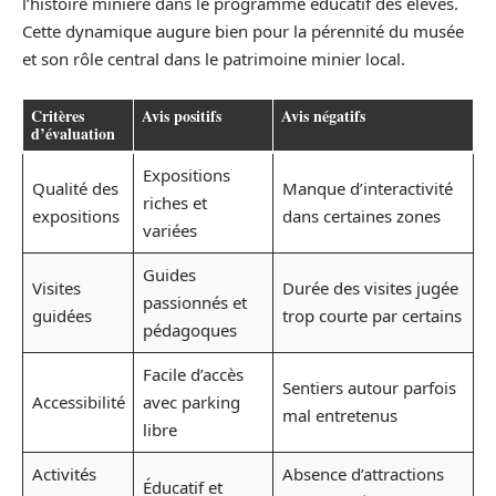
l’histoire minière dans le programme éducatif des élèves.
Cette dynamique augure bien pour la pérennité du musée
et son rôle central dans le patrimoine minier local.
Critères
Avis positifs
Avis négatifs
d’évaluation
Expositions
Qualité des
Manque d’interactivité
riches et
expositions
dans certaines zones
variées
Guides
Visites
Durée des visites jugée
passionnés et
guidées
trop courte par certains
pédagoques
Facile d’accès
Sentiers autour parfois
Accessibilité
avec parking
mal entretenus
libre
Activités
Absence d’attractions
Éducatif et