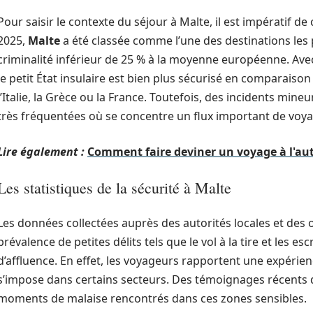
Pour saisir le contexte du séjour à Malte, il est impératif 
2025,
Malte
a été classée comme l’une des destinations les 
criminalité inférieur de 25 % à la moyenne européenne. Avec 
le petit État insulaire est bien plus sécurisé en comparai
l’Italie, la Grèce ou la France. Toutefois, des incidents min
très fréquentées où se concentre un flux important de voy
Lire également :
Comment faire deviner un voyage à l'au
Les statistiques de la sécurité à Malte
Les données collectées auprès des autorités locales et des
prévalence de petites délits tels que le vol à la tire et les e
d’affluence. En effet, les voyageurs rapportent une expérienc
s’impose dans certains secteurs. Des témoignages récents d
moments de malaise rencontrés dans ces zones sensibles.