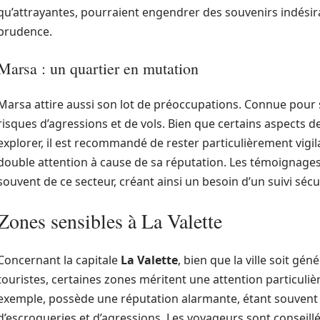
qu’attrayantes, pourraient engendrer des souvenirs indésira
prudence.
Marsa : un quartier en mutation
Marsa attire aussi son lot de préoccupations. Connue pour 
risques d’agressions et de vols. Bien que certains aspects d
explorer, il est recommandé de rester particulièrement vigil
double attention à cause de sa réputation. Les témoignages
souvent de ce secteur, créant ainsi un besoin d’un suivi sécu
Zones sensibles à La Valette
Concernant la capitale
La Valette
, bien que la ville soit g
touristes, certaines zones méritent une attention particulière,
exemple, possède une réputation alarmante, étant souvent 
d’escroqueries et d’agressions. Les voyageurs sont conseillé