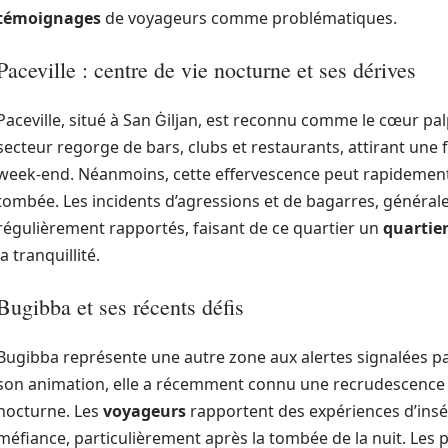
témoignages
de voyageurs comme problématiques.
Paceville : centre de vie nocturne et ses dérives
Paceville, situé à San Ġiljan, est reconnu comme le cœur palpi
secteur regorge de bars, clubs et restaurants, attirant une f
week-end. Néanmoins, cette effervescence peut rapidement 
tombée. Les incidents d’agressions et de bagarres, générale
régulièrement rapportés, faisant de ce quartier un
quartier
la tranquillité.
Bugibba et ses récents défis
Bugibba représente une autre zone aux alertes signalées p
son animation, elle a récemment connu une recrudescence de 
nocturne. Les
voyageurs
rapportent des expériences d’insé
méfiance, particulièrement après la tombée de la nuit. Les pa