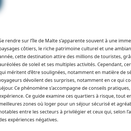
Se rendre sur l’île de Malte s’apparente souvent à une imm
paysages côtiers, le riche patrimoine culturel et une ambia
année, cette destination attire des millions de touristes, gr
auréolées de soleil et ses multiples activités. Cependant, c
qui méritent d’être soulignées, notamment en matière de s
voyageurs dévoilent des surprises, notamment en ce qui con
séjour. Ce phénomène s’accompagne de conseils pratiques, p
expérience. Ce guide examine ces quartiers à risque, tout 
meilleures zones où loger pour un séjour sécurisé et agréab
notables entre les secteurs à privilégier et ceux qui, selon 
des expériences négatives.