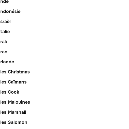
Inde
Indonésie
Israël
Italie
Irak
Iran
Irlande
Îles Christmas
Îles Caïmans
Îles Cook
Îles Malouines
Îles Marshall
Îles Salomon