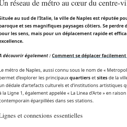
Un réseau de métro au cœur du centre-vi
Située au sud de
l’Italie
, la
ville
de
Naples
est réputée pou
baroque et ses magnifiques paysages côtiers. Se perdre d
pour les sens, mais pour un déplacement rapide et effica
excellence.
A découvrir également :
Comment se déplacer facilement
Le métro de Naples, aussi connu sous le nom de « Metropoli
permet d’explorer les principaux
quartiers
et
sites
de la vi
un dédale d’artefacts culturels et d’institutions artistique
à la Ligne 1, également appelée « La Linea d’Arte » en rais
contemporain éparpillées dans ses stations.
Lignes et connexions essentielles