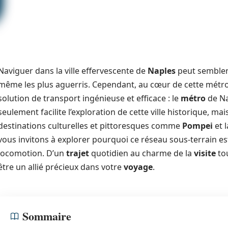
Naviguer dans la ville effervescente de
Naples
peut sembler
même les plus aguerris. Cependant, au cœur de cette métro
solution de transport ingénieuse et efficace : le
métro
de Na
seulement facilite l’exploration de cette ville historique, mai
destinations culturelles et pittoresques comme
Pompei
et 
vous invitons à explorer pourquoi ce réseau sous-terrain e
locomotion. D’un
trajet
quotidien au charme de la
visite
tou
être un allié précieux dans votre
voyage
.
Sommaire