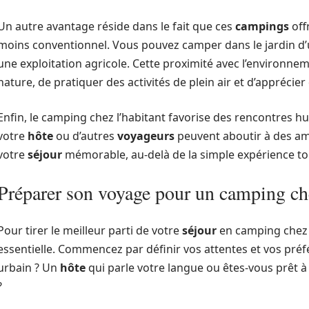
Un autre avantage réside dans le fait que ces
campings
off
moins conventionnel. Vous pouvez camper dans le jardin d
une exploitation agricole. Cette proximité avec l’environn
nature, de pratiquer des activités de plein air et d’appréci
Enfin, le camping chez l’habitant favorise des rencontres 
votre
hôte
ou d’autres
voyageurs
peuvent aboutir à des ami
votre
séjour
mémorable, au-delà de la simple expérience to
Préparer son voyage pour un camping che
Pour tirer le meilleur parti de votre
séjour
en camping chez 
essentielle. Commencez par définir vos attentes et vos préf
urbain ? Un
hôte
qui parle votre langue ou êtes-vous prêt
?