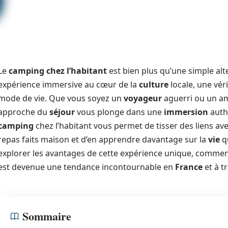
Le
camping chez l’habitant
est bien plus qu’une simple al
expérience immersive au cœur de la
culture
locale, une vér
mode de vie. Que vous soyez un
voyageur
aguerri ou un am
approche du
séjour
vous plonge dans une
immersion
authe
camping
chez l’habitant vous permet de tisser des liens a
repas faits maison et d’en apprendre davantage sur la
vie
qu
explorer les avantages de cette expérience unique, comment
est devenue une tendance incontournable en
France
et à t
Sommaire