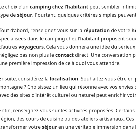
Le choix d’un
camping chez l’habitant
peut sembler intimid
type de
séjour
. Pourtant, quelques critères simples peuvent
Tout d’abord, renseignez-vous sur la
réputation
de votre
h
spécialisées dans le camping chez l’habitant proposent souv
d’autres
voyageurs
. Cela vous donnera une idée du sérieux e
négligez pas non plus le
contact
direct. Une conversation p
une première impression de ce à quoi vous attendre.
Ensuite, considérez la
localisation
. Souhaitez-vous être en 
montagne ? Choisissez un lieu qui résonne avec vos envies 
avec des sites d’intérêt culturel ou naturel peut enrichir vo
Enfin, renseignez-vous sur les activités proposées. Certains
région, des cours de cuisine ou des ateliers artisanaux. C
transformer votre
séjour
en une véritable immersion dans 