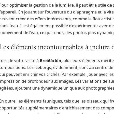
Pour optimiser la gestion de la lumière, il peut être utile d
l’appareil. En jouant sur l’ouverture du diaphragme et la vi
peuvent créer des effets intéressants, comme le flou artis
dans l’eau. Il est également possible d’expérimenter avec d
mouvement de l’eau, ce qui rendra les photos plus dynamiqu
Les éléments incontournables à inclure 
Lors de votre visite à
Breiðárlón
, plusieurs éléments mérite
compositions. Les icebergs, évidemment, sont au centre de l’a
qui peuvent enrichir vos clichés. Par exemple, jouer avec les
impression de profondeur aux images. Les variations de surf
agitées, ajoutent une dynamique unique aux photographies
En outre, les éléments fauniques, tels que les oiseaux qui f
opportunités supplémentaires d’enrichissement des compos