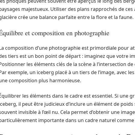
les phoques peuvent souvent être aperçus le long des berge
paysages majestueux. Utiliser des plans rapprochés de ces 
glacière crée une balance parfaite entre la flore et la faune.
Équilibre et composition en photographie
La composition d’une photographie est primordiale pour attir
des tiers est un bon point de départ : imaginez que votre im
Positionner les éléments clés de la scène à l’intersection de c
Par exemple, un iceberg placé à un tiers de l’image, avec le
une composition plus harmonieuse.
Équilibrer les éléments dans le cadre est essentiel. Si une 
iceberg, il peut être judicieux d’inclure un élément de poid
souvent invisible à l’œil nu. Cela permet d’obtenir une image
particulièrement importante dans un cadre naturel comme 