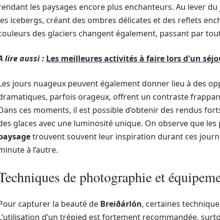
rendant les paysages encore plus enchanteurs. Au lever du j
les icebergs, créant des ombres délicates et des reflets enc
couleurs des glaciers changent également, passant par tou
A lire aussi :
Les meilleures activités à faire lors d'un séjo
Les jours nuageux peuvent également donner lieu à des oppor
dramatiques, parfois orageux, offrent un contraste frappant
Dans ces moments, il est possible d’obtenir des rendus fort
des glaces avec une luminosité unique. On observe que les
paysage
trouvent souvent leur inspiration durant ces journ
minute à l’autre.
Techniques de photographie et équipe
Pour capturer la beauté de
Breiðárlón
, certaines technique
L’utilisation d’un trépied est fortement recommandée, surtou