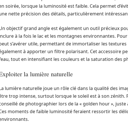
en soirée, lorsque la luminosité est faible. Cela permet d’év
une nette précision des détails, particulièrement intéressan
Un objectif grand angle est également un outil précieux pou
inclure à la fois le lac et les montagnes environnantes. Pour
peut s’avérer utile, permettant de immortaliser les textures
également à apporter un filtre polarisant. Cet accessoire pe
l’eau, tout en intensifiant les couleurs et la saturation des p
Exploiter la lumière naturelle
La lumière naturelle joue un rôle clé dans la qualité des im
être trop intense, surtout lorsque le soleil est à son zénith.
conseillé de photographier lors de la « golden hour », juste a
Ces moments de faible luminosité feraient ressortir les déli
environnants.