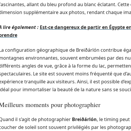
fascinantes, allant du bleu profond au blanc éclatant. Cette
dimension supplémentaire aux photos, rendant chaque ima
A lire également :
Est-ce dangereux de partir en Égypte e
prendre
La configuration géographique de Breiðárlón contribue éga
montagnes environnantes, souvent embrumées par des nuag
différents angles de vue, grâce à la forme du lac, permett
spectaculaires. Le site est souvent moins fréquenté que d’au
expérience tranquille aux visiteurs. Ainsi, il est possible d’
idéal pour immortaliser la beauté de la nature sans se soucie
Meilleurs moments pour photographier
Quand il s’agit de photographier
Breiðárlón
, le timing peut 
coucher de soleil sont souvent privilégiés par les photogr