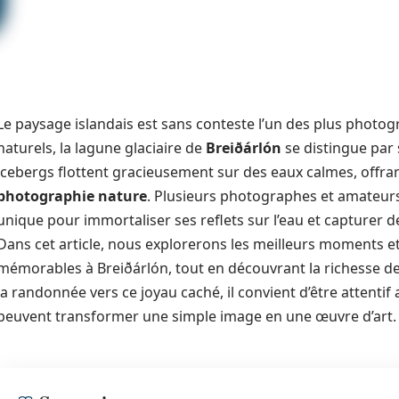
Le paysage islandais est sans conteste l’un des plus photo
naturels, la lagune glaciaire de
Breiðárlón
se distingue par 
icebergs flottent gracieusement sur des eaux calmes, offra
photographie nature
. Plusieurs photographes et amateurs
unique pour immortaliser ses reflets sur l’eau et capturer d
Dans cet article, nous explorerons les meilleurs moments e
mémorables à Breiðárlón, tout en découvrant la richesse de
la randonnée vers ce joyau caché, il convient d’être attentif 
peuvent transformer une simple image en une œuvre d’art.