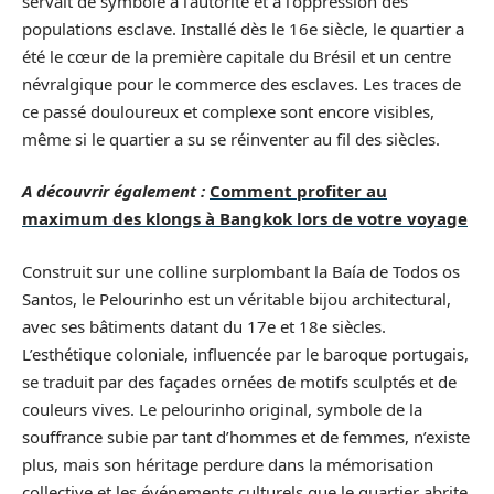
servait de symbole à l’autorité et à l’oppression des
populations esclave. Installé dès le 16e siècle, le quartier a
été le cœur de la première capitale du Brésil et un centre
névralgique pour le commerce des esclaves. Les traces de
ce passé douloureux et complexe sont encore visibles,
même si le quartier a su se réinventer au fil des siècles.
A découvrir également :
Comment profiter au
maximum des klongs à Bangkok lors de votre voyage
Construit sur une colline surplombant la Baía de Todos os
Santos, le Pelourinho est un véritable bijou architectural,
avec ses bâtiments datant du 17e et 18e siècles.
L’esthétique coloniale, influencée par le baroque portugais,
se traduit par des façades ornées de motifs sculptés et de
couleurs vives. Le pelourinho original, symbole de la
souffrance subie par tant d’hommes et de femmes, n’existe
plus, mais son héritage perdure dans la mémorisation
collective et les événements culturels que le quartier abrite