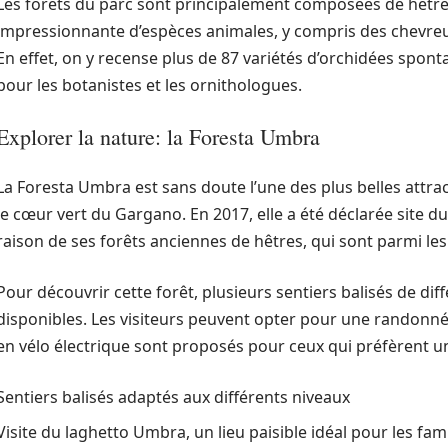
Les forêts du parc sont principalement composées de hêtres
impressionnante d’espèces animales, y compris des chevreu
En effet, on y recense plus de 87 variétés d’orchidées sponta
pour les botanistes et les ornithologues.
Explorer la nature: la Foresta Umbra
La Foresta Umbra est sans doute l’une des plus belles attra
le cœur vert du Gargano. En 2017, elle a été déclarée site
raison de ses forêts anciennes de hêtres, qui sont parmi les 
Pour découvrir cette forêt, plusieurs sentiers balisés de diff
disponibles. Les visiteurs peuvent opter pour une randonnée
en vélo électrique sont proposés pour ceux qui préfèrent un
Sentiers balisés adaptés aux différents niveaux
Visite du laghetto Umbra, un lieu paisible idéal pour les fami