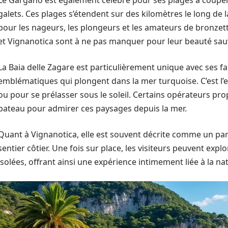
Le Gargano est également célèbre pour ses plages à couper l
galets. Ces plages s’étendent sur des kilomètres le long de 
pour les nageurs, les plongeurs et les amateurs de bronzet
et Vignanotica sont à ne pas manquer pour leur beauté sauva
La Baia delle Zagare est particulièrement unique avec ses fa
emblématiques qui plongent dans la mer turquoise. C’est l’
ou pour se prélasser sous le soleil. Certains opérateurs p
bateau pour admirer ces paysages depuis la mer.
Quant à Vignanotica, elle est souvent décrite comme un pa
sentier côtier. Une fois sur place, les visiteurs peuvent exp
isolées, offrant ainsi une expérience intimement liée à la n