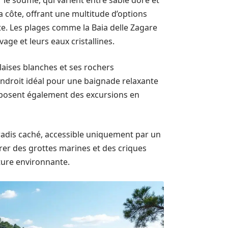
e souffle, qui varient entre sable doré et
la côte, offrant une multitude d’options
te. Les plages comme la Baia delle Zagare
ge et leurs eaux cristallines.
laises blanches et ses rochers
endroit idéal pour une baignade relaxante
roposent également des excursions en
radis caché, accessible uniquement par un
lorer des grottes marines et des criques
ature environnante.