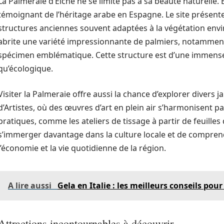
La Palmeraie d’Elche ne se limite pas à sa beauté naturelle. El
témoignant de l’héritage arabe en Espagne. Le site présent
structures anciennes souvent adaptées à la végétation env
abrite une variété impressionnante de palmiers, notamment 
spécimen emblématique. Cette structure est d’une immense 
qu’écologique.
Visiter la Palmeraie offre aussi la chance d’explorer divers j
d’Artistes, où des œuvres d’art en plein air s’harmonisent pa
pratiques, comme les ateliers de tissage à partir de feuilles
s’immerger davantage dans la culture locale et de compren
l’économie et la vie quotidienne de la région.
A lire aussi
Gela en Italie : les meilleurs conseils pou
Attractions incontournables à découvrir