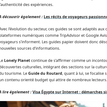
l’authenticité des expériences.
A découvrir également :
Les récits de voyageurs passion
Avec l’évolution du secteur, ces guides se sont adaptés au
plateformes numériques comme TripAdvisor et Google Avis 
voyageurs s’informent. Les guides papier doivent donc déso
nouvelles sources d’informations.
Le
Lonely Planet
continue de s’affirmer comme un incontou
découvertes culturelles, intégrant des sections sur la cult
du tourisme. Le
Guide du Routard
, quant à lui, se focalise 
un contenu orienté budget qui attire de nombreux lecteurs
A lire également :
Visa Égypte sur Internet : démarches s