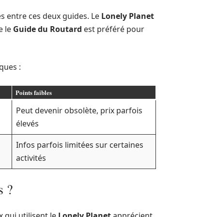
es entre ces deux guides. Le
Lonely Planet
e le
Guide du Routard
est préféré pour
ques :
Points faibles
Peut devenir obsolète, prix parfois
élevés
Infos parfois limitées sur certaines
activités
s ?
 qui utilisent le
Lonely Planet
apprécient