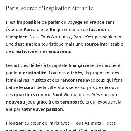
Paris, source d’inspiration éternelle
Il est
impossible
de parler du voyage en
France
sans
évoquer
Paris
, une
ville
qui continue de
fasciner
et
d’
inspirer
. Sur « Tous Azimuts », Paris n’est pas seulement
une
destination
touristique mais une
source
intarissable
de
créativité
et de
renouveau
.
Les articles dédiés à la capitale
française
se démarquent
par leur
originalité
. Loin des
clichés
, ils proposent des
itinéraires
inusités et des
rencontres
avec ceux qui font
battre le
cœur
de la ville. Vous serez surpris de découvrir
des
quartiers
comme Saint-Germain-des-Prés sous un
nouveau
jour, grâce à des
tempos
récits qui évoquent la
vie
parisienne avec
passion
.
Plonger
au cœur de
Paris
avec « Tous Azimuts », c’est
vivre
l’expérience comme un
local
. Que ce soit en