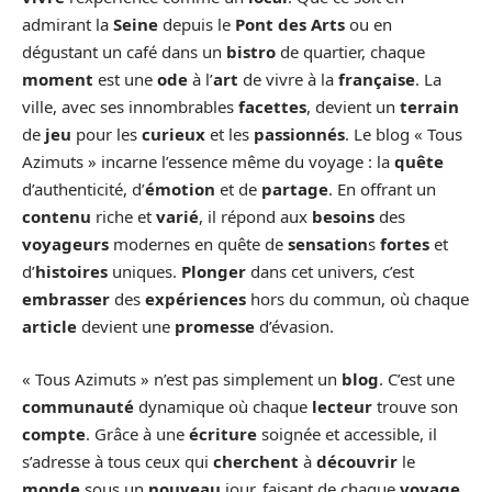
admirant la
Seine
depuis le
Pont des Arts
ou en
dégustant un café dans un
bistro
de quartier, chaque
moment
est une
ode
à l’
art
de vivre à la
française
. La
ville, avec ses innombrables
facettes
, devient un
terrain
de
jeu
pour les
curieux
et les
passionnés
. Le blog « Tous
Azimuts » incarne l’essence même du voyage : la
quête
d’authenticité, d’
émotion
et de
partage
. En offrant un
contenu
riche et
varié
, il répond aux
besoins
des
voyageurs
modernes en quête de
sensation
s
fortes
et
d’
histoires
uniques.
Plonger
dans cet univers, c’est
embrasser
des
expériences
hors du commun, où chaque
article
devient une
promesse
d’évasion.
« Tous Azimuts » n’est pas simplement un
blog
. C’est une
communauté
dynamique où chaque
lecteur
trouve son
compte
. Grâce à une
écriture
soignée et accessible, il
s’adresse à tous ceux qui
cherchent
à
découvrir
le
monde
sous un
nouveau
jour, faisant de chaque
voyage