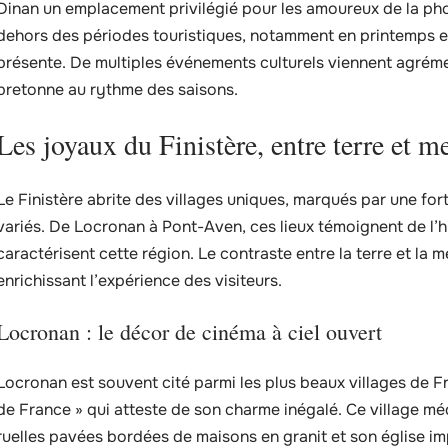
Dinan un emplacement privilégié pour les amoureux de la pho
dehors des périodes touristiques, notamment en printemps et
présente. De multiples événements culturels viennent agrément
bretonne au rythme des saisons.
Les joyaux du Finistère, entre terre et m
Le Finistère abrite des villages uniques, marqués par une for
variés. De Locronan à Pont-Aven, ces lieux témoignent de l’his
caractérisent cette région. Le contraste entre la terre et la m
enrichissant l’expérience des visiteurs.
Locronan : le décor de cinéma à ciel ouvert
Locronan est souvent cité parmi les plus beaux villages de Fr
de France » qui atteste de son charme inégalé. Ce village méd
ruelles pavées bordées de maisons en granit et son église im