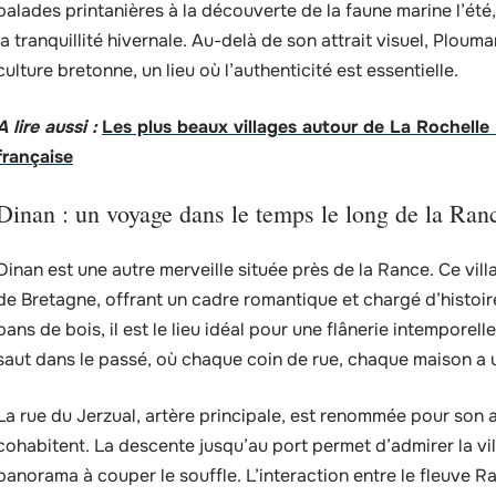
balades printanières à la découverte de la faune marine l’été
la tranquillité hivernale. Au-delà de son attrait visuel, Plou
culture bretonne, un lieu où l’authenticité est essentielle.
A lire aussi :
Les plus beaux villages autour de La Rochelle
française
Dinan : un voyage dans le temps le long de la Ran
Dinan est une autre merveille située près de la Rance. Ce vil
de Bretagne, offrant un cadre romantique et chargé d’histoir
pans de bois, il est le lieu idéal pour une flânerie intemporelle
saut dans le passé, où chaque coin de rue, chaque maison a u
La rue du Jerzual, artère principale, est renommée pour son a
cohabitent. La descente jusqu’au port permet d’admirer la vil
panorama à couper le souffle. L’interaction entre le fleuve Ra