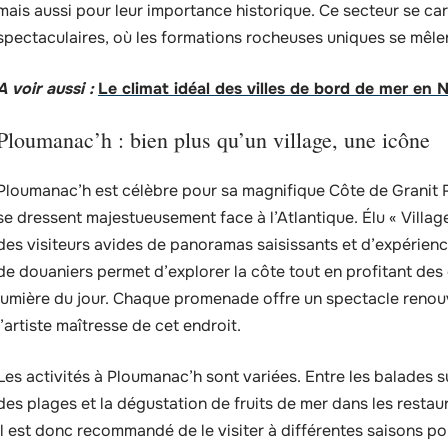
mais aussi pour leur importance historique. Ce secteur se ca
spectaculaires, où les formations rocheuses uniques se mêl
A voir aussi :
Le climat idéal des villes de bord de mer en
Ploumanac’h : bien plus qu’un village, une icône
Ploumanac’h est célèbre pour sa magnifique Côte de Granit 
se dressent majestueusement face à l’Atlantique. Élu « Village
des visiteurs avides de panoramas saisissants et d’expérien
de douaniers permet d’explorer la côte tout en profitant de
lumière du jour. Chaque promenade offre un spectacle renouv
l’artiste maîtresse de cet endroit.
Les activités à Ploumanac’h sont variées. Entre les balades s
des plages et la dégustation de fruits de mer dans les restaur
Il est donc recommandé de le visiter à différentes saisons pou