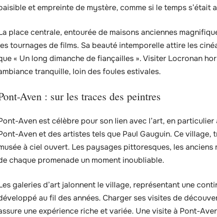
paisible et empreinte de mystère, comme si le temps s’était ar
La place centrale, entourée de maisons anciennes magnifiquem
les tournages de films. Sa beauté intemporelle attire les ci
que « Un long dimanche de fiançailles ». Visiter Locronan ho
ambiance tranquille, loin des foules estivales.
Pont-Aven : sur les traces des peintres
Pont-Aven est célèbre pour son lien avec l’art, en particulie
Pont-Aven et des artistes tels que Paul Gauguin. Ce village, t
musée à ciel ouvert. Les paysages pittoresques, les anciens m
de chaque promenade un moment inoubliable.
Les galeries d’art jalonnent le village, représentant une contin
développé au fil des années. Charger ses visites de découver
assure une expérience riche et variée. Une visite à Pont-Aven 