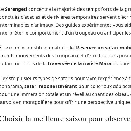
Le
Serengeti
concentre la majorité des temps forts de la g
ponctués d’acacias et de rivières temporaires servent d’écr
interminables d’animaux. Des guides expérimentés vous aide
interpréter le comportement d’un troupeau ou anticiper les
Être mobile constitue un atout clé.
Réserver un safari mobi
grands mouvements des troupeaux et d’être toujours position
notamment lors de la
traversée de la rivière Mara
ou dans 
Il existe plusieurs types de safaris pour vivre l’expérience à
panorama,
safari mobile itinérant
pour coller aux déplac
pour une immersion totale et un réveil au chant des oisea
survols en montgolfière pour offrir une perspective unique 
Choisir la meilleure saison pour observe