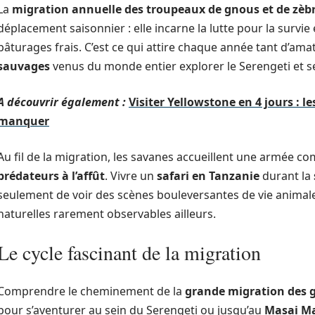
La
migration annuelle des troupeaux de gnous et de zèb
déplacement saisonnier : elle incarne la lutte pour la survie
pâturages frais. C’est ce qui attire chaque année tant d’ama
sauvages
venus du monde entier explorer le Serengeti et s
A découvrir également :
Visiter Yellowstone en 4 jours : 
manquer
Au fil de la migration, les savanes accueillent une armée co
prédateurs à l’affût
. Vivre un
safari en Tanzanie
durant la
seulement de voir des scènes bouleversantes de vie animale,
naturelles rarement observables ailleurs.
Le cycle fascinant de la migration
Comprendre le cheminement de la
grande migration des 
pour s’aventurer au sein du Serengeti ou jusqu’au
Masai M