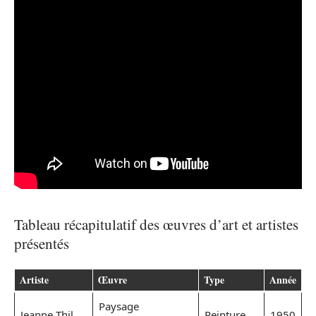
Tableau récapitulatif des œuvres d’art et artistes
présentés
Artiste
Œuvre
Type
Année
Paysage
Jeanne Thil
Peinture
1950