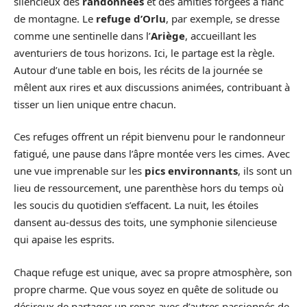
silencieux des
randonnées
et des amitiés forgées à flanc
de montagne. Le
refuge d’Orlu
, par exemple, se dresse
comme une sentinelle dans l’
Ariège
, accueillant les
aventuriers de tous horizons. Ici, le partage est la règle.
Autour d’une table en bois, les récits de la journée se
mêlent aux rires et aux discussions animées, contribuant à
tisser un lien unique entre chacun.
Ces refuges offrent un répit bienvenu pour le randonneur
fatigué, une pause dans l’âpre montée vers les cimes. Avec
une vue imprenable sur les
pics environnants
, ils sont un
lieu de ressourcement, une parenthèse hors du temps où
les soucis du quotidien s’effacent. La nuit, les étoiles
dansent au-dessus des toits, une symphonie silencieuse
qui apaise les esprits.
Chaque refuge est unique, avec sa propre atmosphère, son
propre charme. Que vous soyez en quête de solitude ou
désireux de partager un repas avec d’autres passionnés de