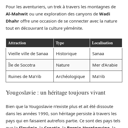
Pour les aventuriers, un trek à travers les montagnes de
Al-Mahwit
ou une exploration des canyons de
Wadi
Dhahr
offre une occasion de se connecter avec la nature
tout en découvrant la culture yéménite.
Attraction
Type
Localisation
Vieille ville de Sanaa
Historique
Sanaa
Île de Socotra
Nature
Mer d’Arabie
Ruines de Ma’rib
Archéologique
Ma’rib
Yougoslavie : un héritage toujours vivant
Bien que la Yougoslavie n’existe plus et ait été dissoute
dans les années 1990, son héritage persiste à travers les
pays qui en faisaient autrefois partie. Ce sont des pays tels
que la
Slovénie
, la
Croatie
, la
Bosnie-Herzégovine
, la