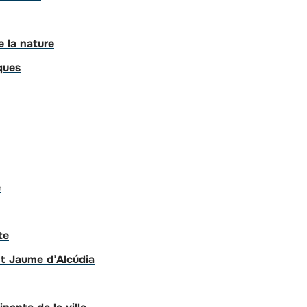
 la nature
ques
é
te
nt Jaume d’Alcúdia