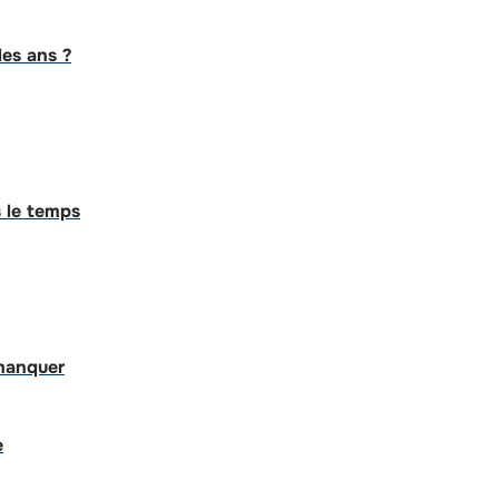
des ans ?
 le temps
 manquer
e