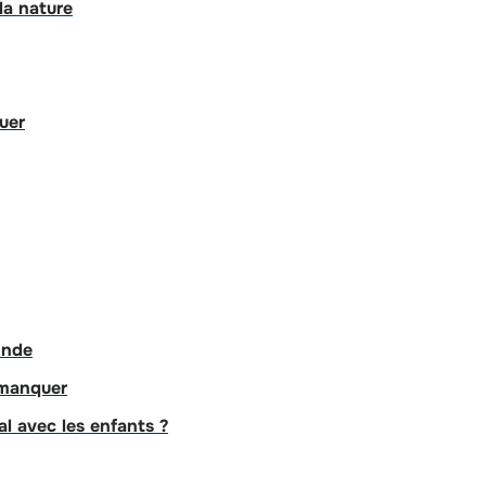
la nature
uer
onde
 manquer
al avec les enfants ?