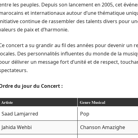
entre les peuples. Depuis son lancement en 2005, cet événe
marocains et internationaux autour d’une thématique unique 
initiative continue de rassembler des talents divers pour u
valeurs de paix et d’harmonie.
Ce concert a su grandir au fil des années pour devenir un r
locales. Des personnalités influentes du monde de la musique,
pour délivrer un message fort d’unité et de respect, touchan
spectateurs.
Ordre du jour du Concert :
Artiste
Genre Musical
Saad Lamjarred
Pop
Jahida Wehbi
Chanson Amazighe