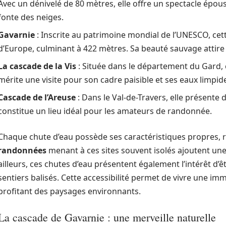
Avec un dénivelé de 80 mètres, elle offre un spectacle épous
fonte des neiges.
Gavarnie
: Inscrite au patrimoine mondial de l’UNESCO, cet
d’Europe, culminant à 422 mètres. Sa beauté sauvage attire 
La cascade de la Vis
: Située dans le département du Gard, 
mérite une visite pour son cadre paisible et ses eaux limpid
Cascade de l’Areuse
: Dans le Val-de-Travers, elle présente
constitue un lieu idéal pour les amateurs de randonnée.
Chaque chute d’eau possède ses caractéristiques propres, r
randonnées
menant à ces sites souvent isolés ajoutent une
ailleurs, ces chutes d’eau présentent également l’intérêt d’ê
sentiers balisés. Cette accessibilité permet de vivre une im
profitant des paysages environnants.
La cascade de Gavarnie : une merveille naturelle