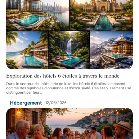
Exploration des hôtels 6 étoiles à travers le monde
Dans le secteur de l'hôtellerie de luxe, les hôtels 6 étoiles s'imposent
comme des symboles d'opulence et d'exclusivité. Ces établissements se
distinguent par leur
…
Hébergement
12/06/2026