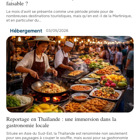
faisable ?
Le mois d'avril se présente comme une période prisée pour de
nombreuses destinations touristiques, mais qu'en est-il de la Martinique,
et en particulier du
…
Hébergement
03/05/2026
Reportage en Thaïlande : une immersion dans la
gastronomie locale
Située en Asie du Sud-Est, la Thaïlande est renommée non seulement
pour ses paysages à couper le souffle, mais aussi pour sa gastronomie