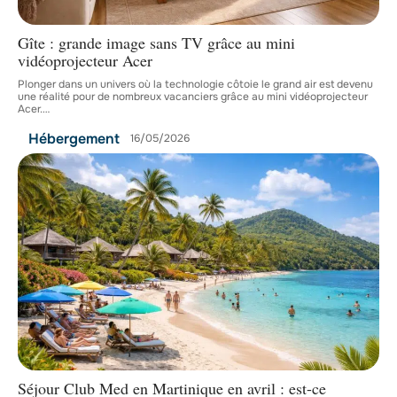
Gîte : grande image sans TV grâce au mini
vidéoprojecteur Acer
Plonger dans un univers où la technologie côtoie le grand air est devenu
une réalité pour de nombreux vacanciers grâce au mini vidéoprojecteur
Acer.
…
Hébergement
16/05/2026
Séjour Club Med en Martinique en avril : est-ce