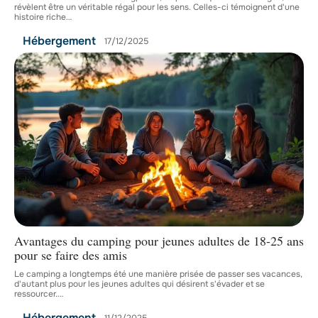
révèlent être un véritable régal pour les sens. Celles-ci témoignent d'une
histoire riche
…
Hébergement
17/12/2025
Avantages du camping pour jeunes adultes de 18-25 ans
pour se faire des amis
Le camping a longtemps été une manière prisée de passer ses vacances,
d'autant plus pour les jeunes adultes qui désirent s'évader et se
ressourcer.
…
Hébergement
11/12/2025