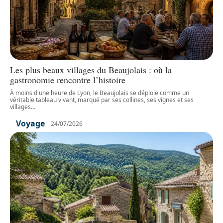
Les plus beaux villages du Beaujolais : où la
gastronomie rencontre l’histoire
À moins d'une heure de Lyon, le Beaujolais se déploie comme un
véritable tableau vivant, marqué par ses collines, ses vignes et ses
villages
…
Voyage
24/07/2026