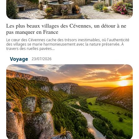
Les plus beaux villages des Cévennes, un détour à ne
pas manquer en France
Le cœur des Cévennes cache des trésors inestimables, où l'authenticité
des villages se marie harmonieusement avec la nature préservée. À
travers des ruelles pavées
…
Voyage
23/07/2026