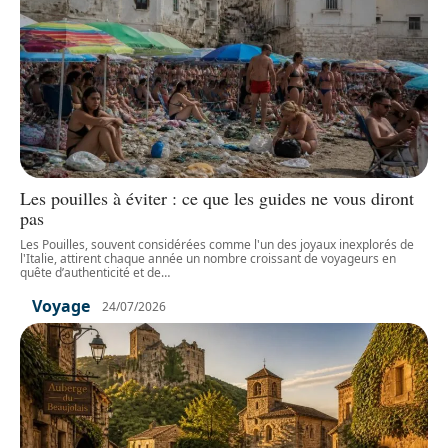
Les pouilles à éviter : ce que les guides ne vous diront
pas
Les Pouilles, souvent considérées comme l'un des joyaux inexplorés de
l'Italie, attirent chaque année un nombre croissant de voyageurs en
quête d’authenticité et de
…
Voyage
24/07/2026