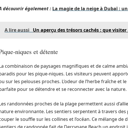
A découvrir également :
La magie de la neige à Dubaï : un
A lire aussi
Un aperçu des trésors cachés : que visiter 
Pique-niques et détente
La combinaison de paysages magnifiques et de calme ambia
paradis pour les pique-niques. Les visiteurs peuvent apporter
ou sur les pelouses proches. L’odeur de l’herbe fraîche et 
parfaite pour se détendre et se reconnecter avec la nature.
Les randonnées proches de la plage permettent aussi d’allier
nature environnante. Les sentiers serpentent à travers des 
couper le souffle sur les collines et l’océan. Ce mélange de d
sentiers de randonnée fait de Derrynane Beach un endroit i