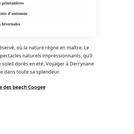
s printanières
nts d’automne
s hivernales
servé, où la nature règne en maître. Le
spectacles naturels impressionnants, qu’il
 soleil dorés en été. Voyager à Derrynane
e dans toute sa splendeur.
le des beach Coogee