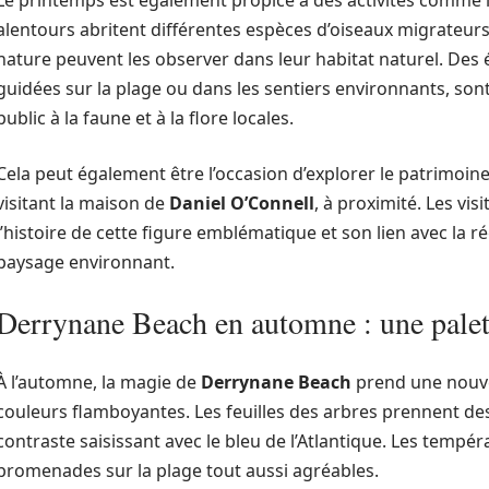
Le printemps est également propice à des activités comme 
alentours abritent différentes espèces d’oiseaux migrateurs
nature peuvent les observer dans leur habitat naturel. Des
guidées sur la plage ou dans les sentiers environnants, sont
public à la faune et à la flore locales.
Cela peut également être l’occasion d’explorer le patrimoin
visitant la maison de
Daniel O’Connell
, à proximité. Les v
l’histoire de cette figure emblématique et son lien avec la r
paysage environnant.
Derrynane Beach en automne : une palet
À l’automne, la magie de
Derrynane Beach
prend une nouve
couleurs flamboyantes. Les feuilles des arbres prennent des
contraste saisissant avec le bleu de l’Atlantique. Les tempé
promenades sur la plage tout aussi agréables.