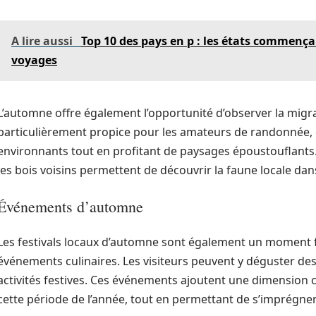
A lire aussi
Top 10 des pays en p : les états commenç
voyages
L’automne offre également l’opportunité d’observer la migra
particulièrement propice pour les amateurs de randonnée, q
environnants tout en profitant de paysages époustouflants.
les bois voisins permettent de découvrir la faune locale d
Événements d’automne
Les festivals locaux d’automne sont également un moment fo
événements culinaires. Les visiteurs peuvent y déguster des 
activités festives. Ces événements ajoutent une dimension cu
cette période de l’année, tout en permettant de s’imprégner 