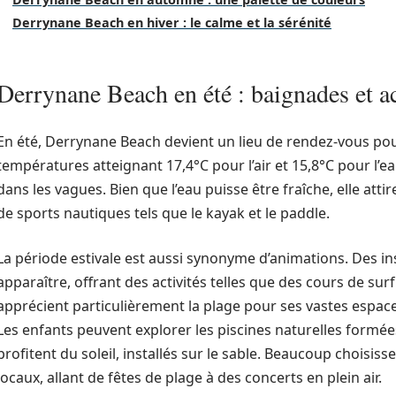
Derrynane Beach en hiver : le calme et la sérénité
Derrynane Beach en été : baignades et ac
En été, Derrynane Beach devient un lieu de rendez-vous pou
températures atteignant 17,4°C pour l’air et 15,8°C pour l’
dans les vagues. Bien que l’eau puisse être fraîche, elle atti
de sports nautiques tels que le kayak et le paddle.
La période estivale est aussi synonyme d’animations. Des i
apparaître, offrant des activités telles que des cours de sur
apprécient particulièrement la plage pour ses vastes espace
Les enfants peuvent explorer les piscines naturelles formées
profitent du soleil, installés sur le sable. Beaucoup choisi
locaux, allant de fêtes de plage à des concerts en plein air.