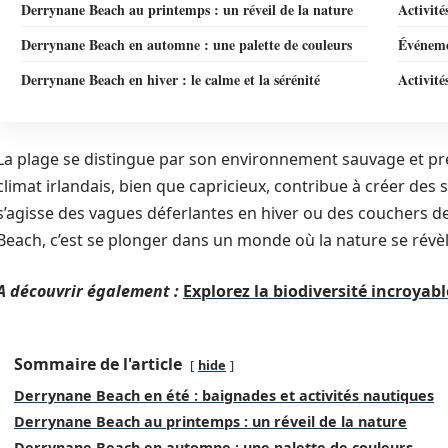
Derrynane Beach au printemps : un réveil de la nature
Activité
Derrynane Beach en automne : une palette de couleurs
Événeme
Derrynane Beach en hiver : le calme et la sérénité
Activité
La plage se distingue par son environnement sauvage et pré
climat irlandais, bien que capricieux, contribue à créer des 
s’agisse des vagues déferlantes en hiver ou des couchers de
Beach, c’est se plonger dans un monde où la nature se révèl
A découvrir également :
Explorez la biodiversité incroyab
Sommaire de l'article
hide
Derrynane Beach en été : baignades et activités nautiques
Derrynane Beach au printemps : un réveil de la nature
Derrynane Beach en automne : une palette de couleurs