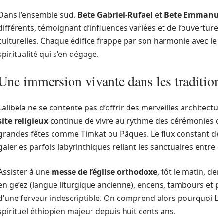
Dans l’ensemble sud,
Bete Gabriel-Rufael
et
Bete Emmanu
différents, témoignant d’influences variées et de l’ouverture 
culturelles. Chaque édifice frappe par son harmonie avec le
spiritualité qui s’en dégage.
Une immersion vivante dans les traditio
Lalibela ne se contente pas d’offrir des merveilles architectu
site religieux
continue de vivre au rythme des cérémonies d
grandes fêtes comme Timkat ou Pâques. Le flux constant de
galeries parfois labyrinthiques reliant les sanctuaires entre 
Assister à une
messe de l’église orthodoxe
, tôt le matin, 
en ge’ez (langue liturgique ancienne), encens, tambours et 
d’une ferveur indescriptible. On comprend alors pourquoi
L
spirituel éthiopien majeur depuis huit cents ans.