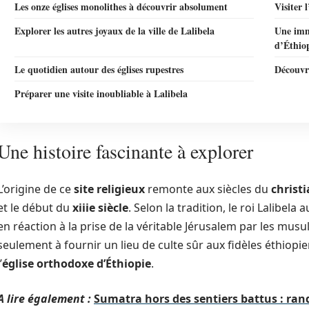
Les onze églises monolithes à découvrir absolument
Visiter 
Explorer les autres joyaux de la ville de Lalibela
Une imme
d’Éthio
Le quotidien autour des églises rupestres
Découvr
Préparer une visite inoubliable à Lalibela
Une histoire fascinante à explorer
L’origine de ce
site religieux
remonte aux siècles du
christ
et le début du
xiiie siècle
. Selon la tradition, le roi Lalibela
en réaction à la prise de la véritable Jérusalem par les mu
seulement à fournir un lieu de culte sûr aux fidèles éthiopie
’
église orthodoxe d’Éthiopie
.
A lire également :
Sumatra hors des sentiers battus : ran