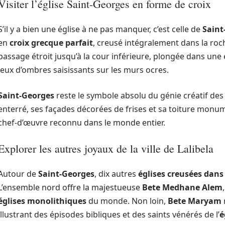
Visiter l’église Saint-Georges en forme de croix
S’il y a bien une église à ne pas manquer, c’est celle de
Saint
en
croix grecque parfait
, creusé intégralement dans la roc
passage étroit jusqu’à la cour inférieure, plongée dans une
jeux d’ombres saisissants sur les murs ocres.
Saint-Georges
reste le symbole absolu du génie créatif des 
enterré, ses façades décorées de frises et sa toiture monu
chef-d’œuvre reconnu dans le monde entier.
Explorer les autres joyaux de la ville de Lalibela
Autour de
Saint-Georges
, dix autres
églises creusées dans
L’ensemble nord offre la majestueuse
Bete Medhane Alem
églises monolithiques
du monde. Non loin,
Bete Maryam
illustrant des épisodes bibliques et des saints vénérés de l’
é