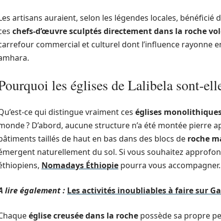
Les artisans auraient, selon les légendes locales, bénéficié 
ces
chefs-d’œuvre sculptés directement dans la roche vo
carrefour commercial et culturel dont l’influence rayonne e
amhara.
Pourquoi les églises de Lalibela sont-ell
Qu’est-ce qui distingue vraiment ces
églises monolithique
monde ? D’abord, aucune structure n’a été montée pierre après
bâtiments taillés de haut en bas dans des blocs de
roche ma
émergent naturellement du sol. Si vous souhaitez approfond
éthiopiens,
Nomadays Éthiopie
pourra vous accompagner.
A lire également :
Les activités inoubliables à faire sur Ga
Chaque
église creusée dans la roche
possède sa propre per