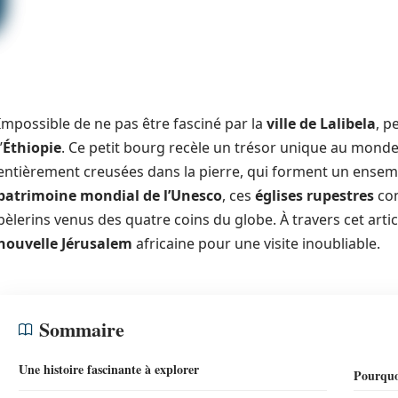
Impossible de ne pas être fasciné par la
ville de Lalibela
, p
’
Éthiopie
. Ce petit bourg recèle un trésor unique au monde
entièrement creusées dans la pierre, qui forment un ensemb
patrimoine mondial de l’Unesco
, ces
églises rupestres
con
pèlerins venus des quatre coins du globe. À travers cet artic
nouvelle Jérusalem
africaine pour une visite inoubliable.
Sommaire
Une histoire fascinante à explorer
Pourquoi