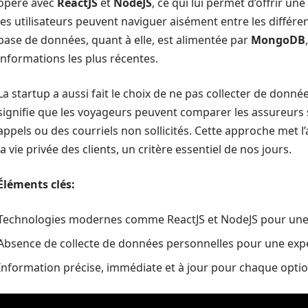
opère avec
ReactJS
et
NodeJS
, ce qui lui permet d’offrir une
les utilisateurs peuvent naviguer aisément entre les différe
base de données, quant à elle, est alimentée par
MongoDB
informations les plus récentes.
La startup a aussi fait le choix de ne pas collecter de donné
signifie que les voyageurs peuvent comparer les assureurs s
appels ou des courriels non sollicités. Cette approche met l’
la vie privée des clients, un critère essentiel de nos jours.
Éléments clés:
Technologies modernes comme ReactJS et NodeJS pour une i
Absence de collecte de données personnelles pour une expér
Information précise, immédiate et à jour pour chaque optio