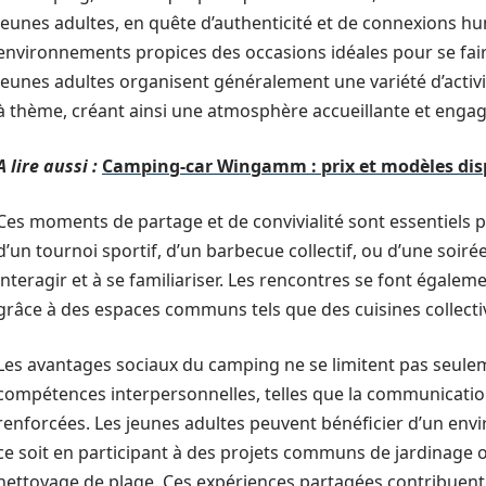
jeunes adultes, en quête d’authenticité et de connexions h
environnements propices des occasions idéales pour se fai
jeunes adultes organisent généralement une variété d’activi
à thème, créant ainsi une atmosphère accueillante et enga
A lire aussi :
Camping-car Wingamm : prix et modèles dis
Ces moments de partage et de convivialité sont essentiels po
d’un tournoi sportif, d’un barbecue collectif, ou d’une soir
interagir et à se familiariser. Les rencontres se font égal
grâce à des espaces communs tels que des cuisines collectiv
Les avantages sociaux du camping ne se limitent pas seuleme
compétences interpersonnelles, telles que la communication
renforcées. Les jeunes adultes peuvent bénéficier d’un env
ce soit en participant à des projets communs de jardinage 
nettoyage de plage. Ces expériences partagées contribuent 