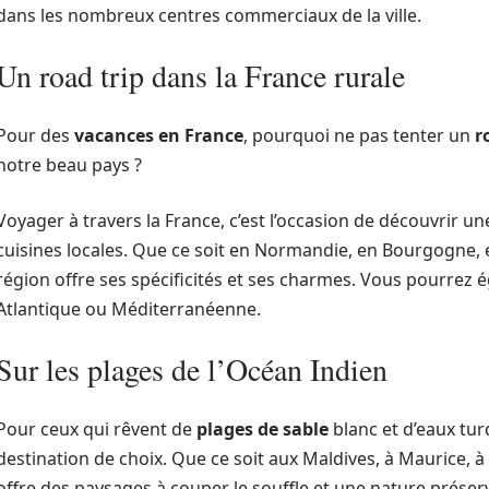
dans les nombreux centres commerciaux de la ville.
Un road trip dans la France rurale
Pour des
vacances en France
, pourquoi ne pas tenter un
r
notre beau pays ?
Voyager à travers la France, c’est l’occasion de découvrir u
cuisines locales. Que ce soit en Normandie, en Bourgogne,
région offre ses spécificités et ses charmes. Vous pourrez 
Atlantique ou Méditerranéenne.
Sur les plages de l’Océan Indien
Pour ceux qui rêvent de
plages de sable
blanc et d’eaux tur
destination de choix. Que ce soit aux Maldives, à Maurice, à
offre des paysages à couper le souffle et une nature préser