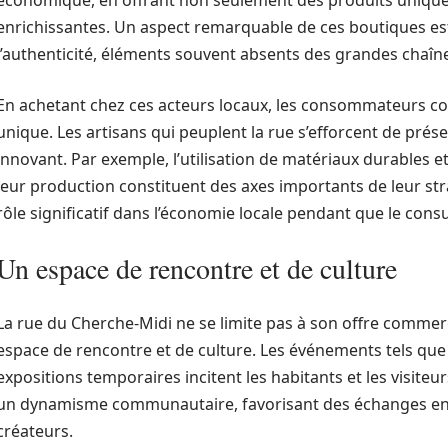
économique, en offrant non seulement des produits unique
enrichissantes. Un aspect remarquable de ces boutiques est
l’authenticité, éléments souvent absents des grandes chaî
En achetant chez ces acteurs locaux, les consommateurs con
unique. Les artisans qui peuplent la rue s’efforcent de prése
innovant. Par exemple, l’utilisation de matériaux durables e
leur production constituent des axes importants de leur st
rôle significatif dans l’économie locale pendant que le cons
Un espace de rencontre et de culture
La rue du Cherche-Midi ne se limite pas à son offre commer
espace de rencontre et de culture. Les événements tels que
expositions temporaires incitent les habitants et les visiteu
un dynamisme communautaire, favorisant des échanges enri
créateurs.