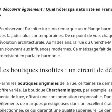
A découvrir également :
Quel hôtel spa naturiste en Fra
?
En observant l’architecture, on remarque un mélange harmon
des façades plus contemporaines. De ce point de vue, chaq
évolution architecturale. Au fil des ans, la rue du Cherche-
en s’ouvrant aux influences modernes. Ce métissage fait de l
coexistent en parfaite harmonie.
Les boutiques insolites : un circuit de d
Parmi les
boutiques originales
de la rue, certaines se dém
offre variée. La boutique
Chercheminippes
, par exemple, 
vente de luxe, offrant une consommation responsable. Dans 
vêtements de marques prestigieuses dans un excellent éta
sélectionnée, ce qui garantit une qualité supérieure. Ce gen