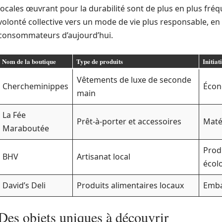
locales œuvrant pour la durabilité sont de plus en plus fr
volonté collective vers un mode de vie plus responsable, en
consommateurs d’aujourd’hui.
Nom de la boutique
Type de produits
Initiat
Vêtements de luxe de seconde
Chercheminippes
Écono
main
La Fée
Prêt-à-porter et accessoires
Maté
Maraboutée
Prod
BHV
Artisanat local
écol
David’s Deli
Produits alimentaires locaux
Emba
Des objets uniques à découvrir