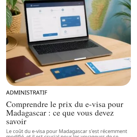
ADMINISTRATIF
Comprendre le prix du e-visa pour
Madagascar : ce que vous devez
savoir
P
d
Le coût du e-visa pour Madagascar s'est récemment
s
modifié, et il est crucial pour les voyageurs de se