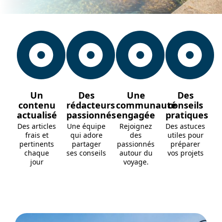
Un
Des
Une
Des
contenu
rédacteurs
communauté
conseils
actualisé
passionnés
engagée
pratiques
Des articles
Une équipe
Rejoignez
Des astuces
frais et
qui adore
des
utiles pour
pertinents
partager
passionnés
préparer
chaque
ses conseils
autour du
vos projets
jour
voyage.